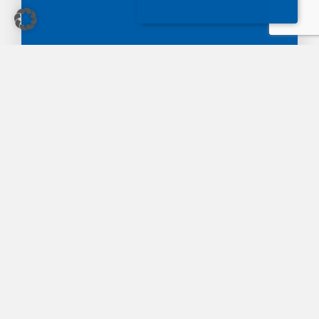
Jetzt Anfrage stellen
Wir beraten Sie gerne umfassend und persönlich bei
Ihrem Anliegen.
+49 6221 4055515
info@advovia.de
Kontakt