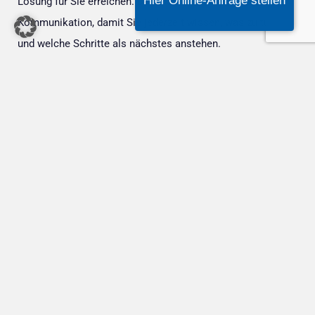
Hier Online-Anfrage stellen
Lösung für Sie erreichen. Dabei setze ich auf eine klare
Kommunikation, damit Sie jederzeit wissen, was zu tun ist
und welche Schritte als nächstes anstehen.
Ich begleite Sie durch jede Phase des Prozesses – sei es
bei einer außergerichtlichen Einigung oder bei der
Vertretung vor Gericht. Mit meiner Hilfe können Sie sicher
sein, dass Ihre Rechte im Mietrecht in Zuzenhausen optimal
geschützt sind.