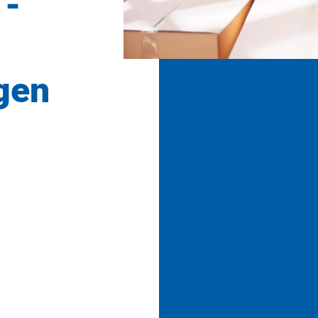
 -
gen